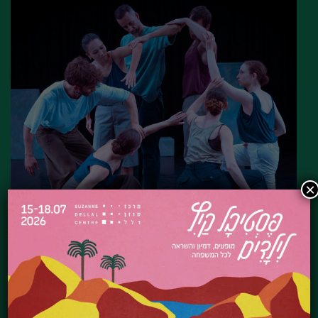
×
פלא [בכורה]