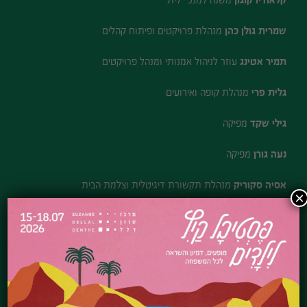
קלאודיו קוגון
משנה למנכ״לית
שמרית גולן כהן
מנהלת פרויקטים ופיתוח קהלים
תמיר אטינג
עוזר לניהול אמנותי ומנהל פרויקטים
גלית פרי
מנהלת קופה ואירועים
גילי שקד
מפיקה
נעה גורן
מפיקה
אסיה סקוריק
מנהלת תקשורת דיגיטלית וצלמת הבית
×
חגי שלומוב
מנהל טכני
מיקי פטיש
אחראי סאונד
קובי דיין
מנהל תחזוקה