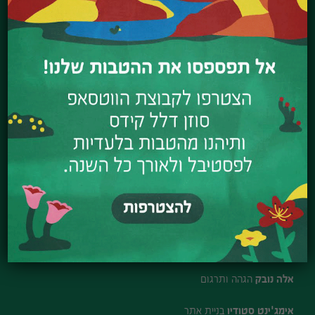
אורה אביב
מנהלת חשבונות
גאוצ'ו ברון לביא
נציג שירות לקוחות
ניקה ברזין
נציגת שירות לקוחות
אחראי אולם
סרגי ברזין, תו מלמד, אלון סמדיה, אורן עובדיה, אלכסנדר
צ'רשנש
שמרית גולן כהן
מנהלת פסטיבל קיץ לילדים
נעם דושי
עיצוב גרפי
אלה נובק
הגהה ותרגום
אימג'ינט סטודיו
בניית אתר