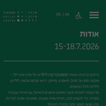
EN
HE
אודות
15-18.7.2026
ברוכים וברוכות הבאות לפֶסְטִיבָל קַיִץ לִילָדִים של מרכז סוזן דלל –
ארבעה ימים של מחול, תיאטרון, מוזיקה, דראג וקרקס עכשווי, לילדים,
לילדות ולכל המשפחה.
על הבמות יתארחו מיטב האמנים והיוצרים בישראל, עם יצירות שנבחרו
בקפידה כדי להעניק לכם.ן חוויית צפייה מגוונת, מסקרנת ומהנה לכל גיל,
ובהן שבעה מופעי מקור בבכורה חגיגית!