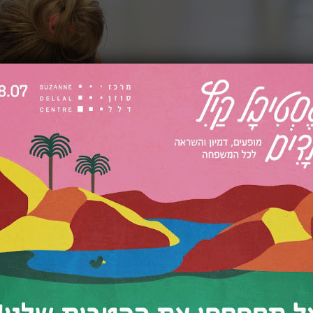
₪
10:00
5