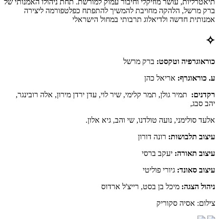
תיאטרליות, עושר מוזיקלי וחיבור עמוק למורשת. תחת ניהולו האמנותי של
ברק מרשל, הלהקה מחויבת להמשיך להתפתח כפלטפורמה ליצירה
אמנותית חדשה ולדיאלוג תרבותי במחול הישראלי
✧
כוראוגרפיה וטקסט:
ברק מרשל
ע. כוראוגרף:
אריאל כהן
רקדנים:
תמיר גולן, תמר קלימי, שיר לוי, עדן ירדן מירון, אלה רובינגר,
יהב סבג,
אלעד סולימני, נועה טולדנו, שי והב, גיא אלון.
עיצוב תלבושות:
רונה דורון
עיצוב תאורה:
יעקב ברסי
עיצוב סאונד:
גיורי פוליטי
ניהול הצגה:
מיכל בן בסט, רייצ'ל ארדוס
צילום: אסיה סקוריק