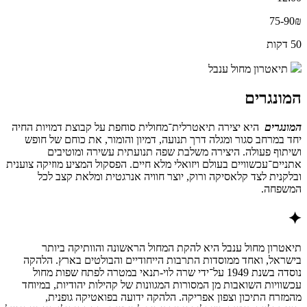
75-90₪
50 דקות
תיאטרון מחול ענבל
המונגרים
המונגרים
היא יצירה תיאטרלית־מחולית סוחפת על קבוצת דמויות החיה
יחד במרחב סגור ומגלה דרך תנועה, דמיון והומור, את כוחם של חופש
ושיתוף פעולה. היצירה משלבת שפה תנועתית עשירה ומוטיבים
אתניים־עכשוויים בעולם ויזואלי מלא חיים. הפסקול המציע מוזיקה צוענית
ובלקנית לצד קלאסיקה ורוק, יוצר חוויה אנרגטית ומלאת קצב לכל
המשפחה.
✦
תיאטרון מחול ענבל היא להקת המחול הראשונה והוותיקה ביותר
בישראל, ואחד ממוסדות התרבות הייחודיים והבולטים בארץ. הלהקה
נוסדה בשנת 1949 על־ידי שרה לוי-תנאי במטרה לפתח שפות מחול
עכשוויות השואבות מן המסורות המגוונות של קהילות יהודיות, במיוחד
מהמזרח התיכון וצפון אפריקה. הלהקה ידועה בפואטיקה גופנית,