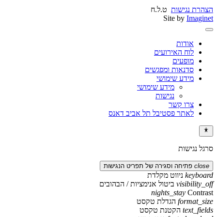
הצהרת נגישות
ט.ל.ח
Site by
Imaginet
אודות
לוח האירועים
מופעים
סדנאות ומפגשים
מידע שימושי
מידע שימושי
נגישות
צרו קשר
לאתר פסטיבל תל אביב דאנס
סרגל נגישות
close
פתיחה וסגירה של תפריט הנגישות
keyboard
ניווט מקלדת
visibility_off
ביטול אנימציות / הבהובים
nights_stay
Contrast
format_size
הגדלת טקסט
text_fields
הקטנת טקסט